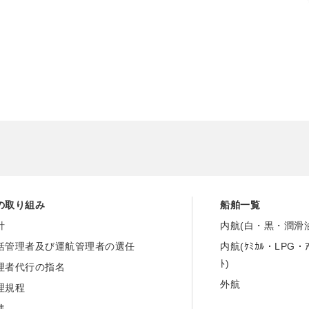
の取り組み
船舶一覧
針
内航(白・黒・潤滑
括管理者及び運航管理者の選任
内航(ｹﾐｶﾙ・LPG・
ﾄ)
理者代行の指名
外航
理規程
準