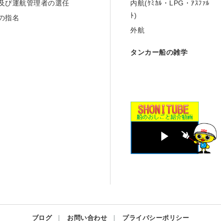
及び運航管理者の選任
内航(ｹﾐｶﾙ・LPG・
ｱｽﾌｧﾙ
ﾄ)
の指名
外航
タンカー船の雑学
ブログ
お問い合わせ
プライバシーポリシー