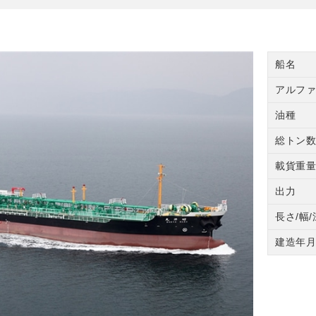
船名
アルファ
油種
総トン数(
載貨重量(
出力
長さ/幅
建造年月