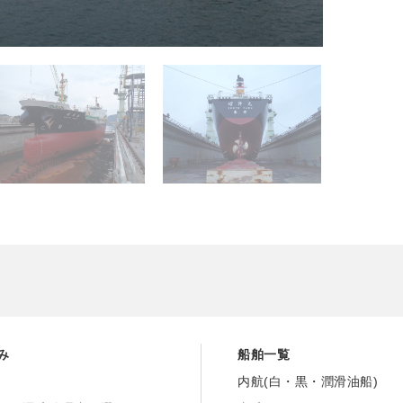
み
船舶一覧
内航(白・黒・潤滑油船
)