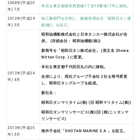
2008年(平成20
本店を東京都港区西新橋1丁目18番地17号に移転。
年) 7月
2012年(平成24
海工務部門を分割し、船舶管理会社「昭和日タン運
年) 3月
航(株)」を設立。
昭和油槽船株式会社と日本タンカー株式会社が合
併。 (存続会社： 昭和油槽船(株))
新商号を「昭和日タン株式会社」 (英文名 Showa
Nittan Corp. ) に変更。
本社を東京都千代田区丸の内に移転。
2012年(平成24
合併により、両社グループ子会社２社を商号変更
年) 4月
し、昭和日タングループを組成。
新社名：
昭和日タンマリタイム(株) (旧 昭和マリタイム(株))
昭和日タンマリンサービス(株)(旧 (株)ニッタンマ
リンサービス)
2013年(平成25
海外子会社「SHOTAN MARINE S.A.」を設立。
年) 3月