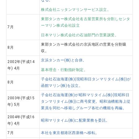
なる。
株式会社ニッタンマリンサービス設立。
東部タンカー株式会社名古屋営業所を分割しセンタ
ーマリン株式会社設立
7月
日本マリン株式会社の石油部門の営業譲受。
東部タンカー株式会社の京浜地区の営業を分割吸
8月
収。
京浜タンカー(株)と合併。
2002年(平成14
年) 4月
基本理念・行動指針制定。
子会社石油海運(株)(現昭和日タンマリタイム(株))が
8月
函館マリン(株)を設立。
子会社石油海運(株)が昭和マリタイム(株)(現昭和日
2003年(平成15
タンマリタイム(株))に商号変更。昭和油槽船海上従
年) 5月
業員を同社へ移籍しグループ各社の機能を再編。
2004年(平成16
昭和マリタイム(株)に配乗業務を委託。
年) 4月
7月
本社を東京都港区西新橋へ移転。