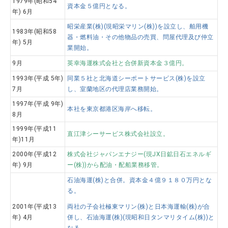
1979年(昭和54
資本金５億円となる。
年) 6月
昭栄産業(株)(現昭栄マリン(株))を設立し、舶用機
1983年(昭和58
器・燃料油・その他物品の売買、問屋代理及び仲立
年) 5月
業開始。
9月
英幸海運株式会社と合併新資本金３億円。
1993年(平成 5年)
同業５社と北海道シーポートサービス(株)を設立
7月
し、室蘭地区の代理店業務開始。
1997年(平成 9年)
本社を東京都港区海岸へ移転。
8月
1999年(平成11
直江津シーサービス株式会社設立。
年)11月
2000年(平成12
株式会社ジャパンエナジー(現JX日鉱日石エネルギ
年) 9月
ー(株))から配油・配船業務移管。
石油海運(株)と合併。資本金４億９１８０万円とな
る。
2001年(平成13
両社の子会社極東マリン(株)と日本海運輸(株)が合
年) 4月
併し、石油海運(株)(現昭和日タンマリタイム(株))と