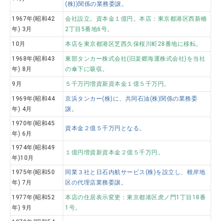
(株))関係の業務委譲。
1967年(昭和42
会社設立。資本金１億円。本店：東京都港区西新橋
年) 3月
2丁目5番地6号。
10月
本店を東京都港区芝西久保桜川町28番地に移転。
1968年(昭和43
東部タンカー株式会社(旧楽郷海運株式会社)を当社
年) 8月
の傘下に吸収。
9月
５千万円増資新資本金１億５千万円。
1969年(昭和44
京浜タンカー(株)に、共同石油(株)関係の業務委
年) 4月
譲。
1970年(昭和45
資本金２億５千万円となる。
年) 6月
1974年(昭和49
１億円増資新資本金２億５千万円。
年)10月
1975年(昭和50
同業３社と日石内航サービス(株)を設立し、根岸地
年) 7月
区の代理店業務委譲。
1977年(昭和52
本店の住居表示変更：東京都港区虎ノ門1丁目18番
年) 9月
1号。