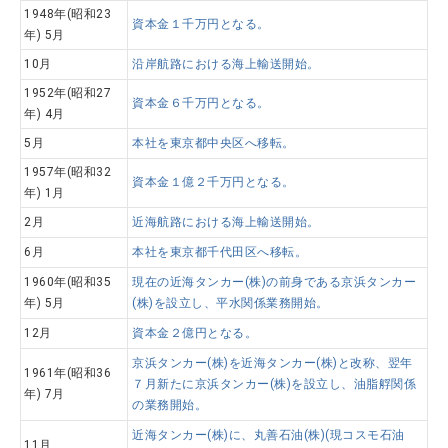
1948年(昭和23
資本金１千万円となる。
年) 5月
10月
沿岸航路における海上輸送開始。
1952年(昭和27
資本金６千万円となる。
年) 4月
5月
本社を東京都中央区へ移転。
1957年(昭和32
資本金１億２千万円となる。
年) 1月
2月
近海航路における海上輸送開始。
6月
本社を東京都千代田区へ移転。
1960年(昭和35
現在の近海タンカー(株)の前身である京浜タンカー
年) 5月
(株)を設立し、平水関係業務開始。
12月
資本金２億円となる。
京浜タンカー(株)を近海タンカー(株)と改称、翌年
1961年(昭和36
７月新たに京浜タンカー(株)を設立し、油脂艀関係
年) 7月
の業務開始。
近海タンカー(株)に、丸善石油(株)(現コスモ石油
11月