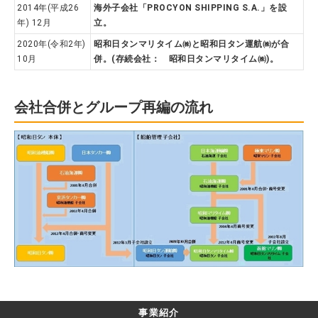
2014年(平成26
海外子会社「PROCYON SHIPPING S.A.」を設
年) 12月
立。
2020年(令和2年)
昭和日タンマリタイム㈱と昭和日タン運航㈱が合
10月
併。(存続会社： 昭和日タンマリタイム㈱)。
会社合併とグループ再編の流れ
事業紹介