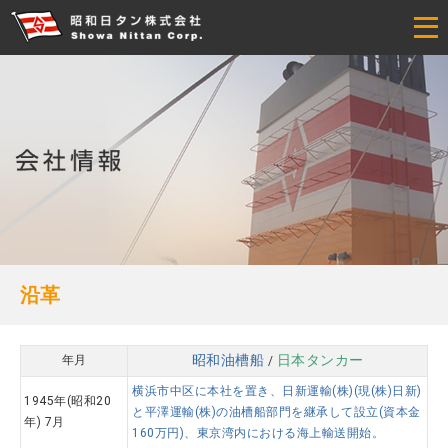
沿革
昭和油槽船
日本タンカー
年月
/
横浜市中区に本社を置き、日新運輸(株)(現(株)日新)
1945年(昭和20
と平澤運輸(株)の油槽船部門を継承して設立(資本金
年) 7月
160万円)、東京湾内における海上輸送開始。