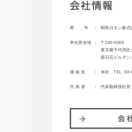
商 号
昭和日タン株式会社
本社所在地
〒100-0005
東京都千代田区
新日石ビルヂン
連 絡 先
本社 TEL: 03
代 表 者
代表取締役社長