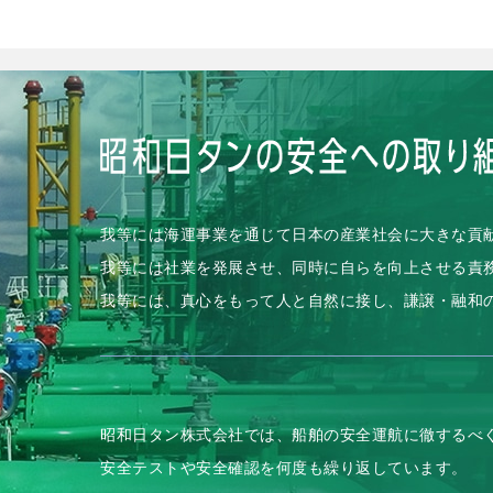
我等には海運事業を通じて日本の産業社会に大きな貢
我等には社業を発展させ、同時に自らを向上させる責
我等には、真心をもって人と自然に接し、謙譲・融和
昭和日タン株式会社では、船舶の安全運航に徹するべ
安全テストや安全確認を何度も繰り返しています。