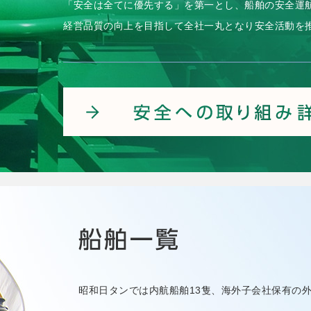
「安全は全てに優先する」を第一とし、船舶の安全運
経営品質の向上を目指して全社一丸となり安全活動を
昭和日タンでは内航船舶13隻、海外子会社保有の